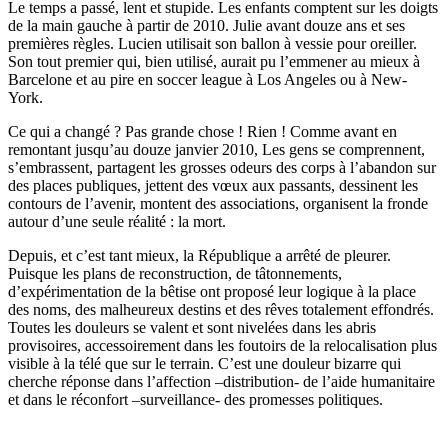
Le temps a passé, lent et stupide. Les enfants comptent sur les doigts
de la main gauche à partir de 2010. Julie avant douze ans et ses
premières règles. Lucien utilisait son ballon à vessie pour oreiller.
Son tout premier qui, bien utilisé, aurait pu l’emmener au mieux à
Barcelone et au pire en soccer league à Los Angeles ou à New-
York.
Ce qui a changé ? Pas grande chose ! Rien ! Comme avant en
remontant jusqu’au douze janvier 2010, Les gens se comprennent,
s’embrassent, partagent les grosses odeurs des corps à l’abandon sur
des places publiques, jettent des vœux aux passants, dessinent les
contours de l’avenir, montent des associations, organisent la fronde
autour d’une seule réalité : la mort.
Depuis, et c’est tant mieux, la République a arrêté de pleurer.
Puisque les plans de reconstruction, de tâtonnements,
d’expérimentation de la bêtise ont proposé leur logique à la place
des noms, des malheureux destins et des rêves totalement effondrés.
Toutes les douleurs se valent et sont nivelées dans les abris
provisoires, accessoirement dans les foutoirs de la relocalisation plus
visible à la télé que sur le terrain. C’est une douleur bizarre qui
cherche réponse dans l’affection –distribution- de l’aide humanitaire
et dans le réconfort –surveillance- des promesses politiques.