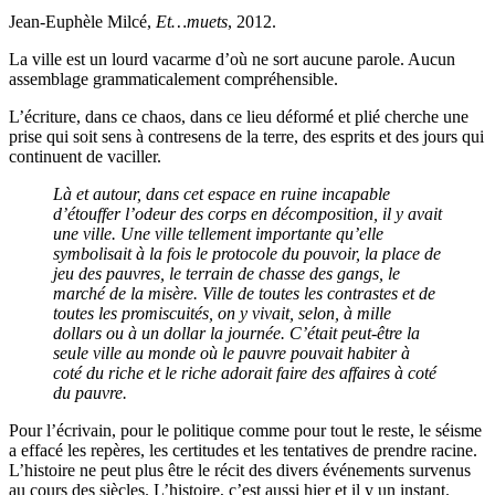
Jean-Euphèle Milcé,
Et…muets
, 2012.
La ville est un lourd vacarme d’où ne sort aucune parole. Aucun
assemblage grammaticalement compréhensible.
L’écriture, dans ce chaos, dans ce lieu déformé et plié cherche une
prise qui soit sens à contresens de la terre, des esprits et des jours qui
continuent de vaciller.
Là et autour, dans cet espace en ruine incapable
d’étouffer l’odeur des corps en décomposition, il y avait
une ville. Une ville tellement importante qu’elle
symbolisait à la fois le protocole du pouvoir, la place de
jeu des pauvres, le terrain de chasse des gangs, le
marché de la misère. Ville de toutes les contrastes et de
toutes les promiscuités, on y vivait, selon, à mille
dollars ou à un dollar la journée. C’était peut-être la
seule ville au monde où le pauvre pouvait habiter à
coté du riche et le riche adorait faire des affaires à coté
du pauvre.
Pour l’écrivain, pour le politique comme pour tout le reste, le séisme
a effacé les repères, les certitudes et les tentatives de prendre racine.
L’histoire ne peut plus être le récit des divers événements survenus
au cours des siècles. L’histoire, c’est aussi hier et il y un instant.