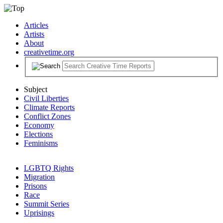
Articles
Artists
About
creativetime.org
Subject
Civil Liberties
Climate Reports
Conflict Zones
Economy
Elections
Feminisms
LGBTQ Rights
Migration
Prisons
Race
Summit Series
Uprisings